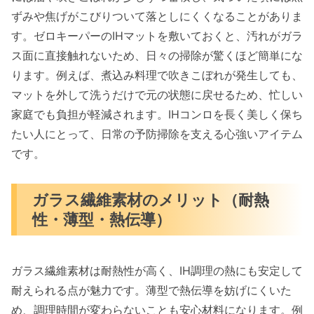
メリット：汚れが一拭きで落ちるメンテナ
ずみや焦げがこびりついて落としにくくなることがありま
ンス性
す。ゼロキーパーのIHマットを敷いておくと、汚れがガラ
ス面に直接触れないため、日々の掃除が驚くほど簡単にな
メリット：鍋のズレを防ぐ滑り止め効果
ります。例えば、煮込み料理で吹きこぼれが発生しても、
デメリット：高温調理（揚げ物モード）で
マットを外して洗うだけで元の状態に戻せるため、忙しい
は注意が必要
家庭でも負担が軽減されます。IHコンロを長く美しく保ち
デメリット：指紋・水垢が残りやすい場合
たい人にとって、日常の予防掃除を支える心強いアイテム
の対策
です。
ゼロキーパー ガラス繊維 IHマットの口コミ・評
判
ガラス繊維素材のメリット（耐熱
良い口コミ：掃除がラクになった・焦げ付
性・薄型・熱伝導）
きが防げる
悪い口コミ：黒ずみ・変色・ズレやすさの
声
ガラス繊維素材は耐熱性が高く、IH調理の熱にも安定して
耐えられる点が魅力です。薄型で熱伝導を妨げにくいた
実際の使用感レビュー（耐久性・使い勝
め、調理時間が変わらないことも安心材料になります。例
手）