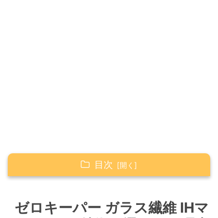
目次
ゼロキーパー ガラス繊維 IHマットとは？特徴と
選ばれる理由
ゼロキーパー ガラス繊維 IHマ