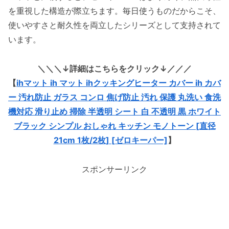
を重視した構造が際立ちます。毎日使うものだからこそ、
ゼロキーパー ガラス繊維 IHマットの使い方と注
使いやすさと耐久性を両立したシリーズとして支持されて
意点
います。
使用前にトッププレートを清掃する理由
揚げ物モード・高温調理時の注意点
＼＼＼↓詳細はこちらをクリック↓／／／
滑り止め効果が弱い場合の対策
【
ihマット ih マット ihクッキングヒーター カバー ih カバ
水垢・指紋を防ぐお手入れ方法
ー 汚れ防止 ガラス コンロ 焦げ防止 汚れ 保護 丸洗い 食洗
機対応 滑り止め 掃除 半透明 シート 白 不透明 黒 ホワイト
ゼロキーパー ガラス繊維 IHマットはこんな人に
ブラック シンプル おしゃれ キッチン モノトーン [直径
おすすめ
21cm 1枚/2枚] [ゼロキーパー]
】
IHコンロの汚れを予防したい人
掃除の手間を減らしたい共働き・主婦層
スポンサーリンク
安全性と耐熱性を重視する人
ゼロキーパー ガラス繊維 IHマットの価格・購入
場所
Amazon・楽天・Yahooショッピングの価