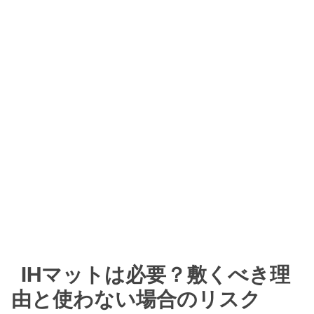
格比較
ニトリ・DAISOなど店舗での取り扱い
最安値で買うためのポイント
まとめ：ゼロキーパー ガラス繊維 IHマットはIH
汚れ予防の最適解
焦げ付き防止・掃除の時短効果が高い
素材・耐熱性・安全性のバランスが優秀
IHマットは必要？敷くべき理
由と使わない場合のリスク