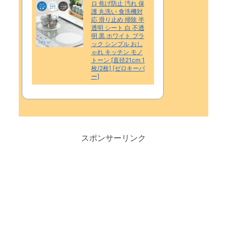
ロ 焦げ防止 汚れ 保
護 丸洗い 食洗機対
応 滑り止め 掃除 半
透明 シート 白 不透
明 黒 ホワイト ブラ
ック シンプル おし
ゃれ キッチン モノ
トーン [直径21cm 1
枚/2枚] [ゼロキーパ
ー]
スポンサーリンク