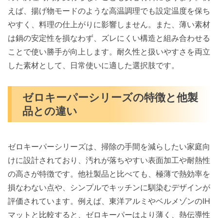
えば、揚げ物モードのような高温調理でも設定温度を保ち
ゼロキーパーと他メーカーIHマットの比較
やすく、料理の仕上がりに影響しません。また、薄い素材
東洋アルミとの違い：素材・耐熱性・価格
は鍋の安定性を損なわず、ズレにくい構造と組み合わせる
帯
ことで使い勝手が向上します。耐久性と扱いやすさを両立
高木金属との違い：ガラス製との安全性比
した素材として、日常使いに適した選択肢です。
較
ベルメゾンとの違い：デザイン性・サイズ
ゼロキーパーシリーズの特徴と他製
展開
品との違い
IHマットの選び方：失敗しないポイント
素材で選ぶ（ガラス繊維・シリコン・ガラ
ゼロキーパーシリーズは、掃除の手間を減らしたい家庭向
ス）
けに設計されており、汚れが落ちやすい表面加工や耐熱性
サイズで選ぶ（IHの直径・3口コンロ対
の高さが特徴です。他社製品と比べても、極薄で熱効率を
応）
損なわない点や、シンプルでキッチンに馴染むデザインが
耐熱温度・センサー対応をチェック
評価されています。例えば、東洋アルミやベルメゾンのIH
厚さで選ぶ（熱効率を落とさない薄型）
マットと比較すると、ゼロキーパーはより薄く、熱伝導性