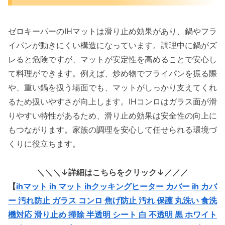
ゼロキーパーのIHマットは滑り止め効果があり、鍋やフラ
イパンが動きにくい構造になっています。調理中に鍋がズ
レると危険ですが、マットが安定性を高めることで安心し
て料理ができます。例えば、炒め物でフライパンを振る際
や、重い鍋を扱う場面でも、マットがしっかり支えてくれ
るため扱いやすさが向上します。IHコンロはガラス面が滑
りやすい特性があるため、滑り止め効果は安全性の向上に
もつながります。家族の調理を安心して任せられる環境づ
くりに役立ちます。
＼＼＼↓詳細はこちらをクリック↓／／／
【
ihマット ih マット ihクッキングヒーター カバー ih カバ
ー 汚れ防止 ガラス コンロ 焦げ防止 汚れ 保護 丸洗い 食洗
機対応 滑り止め 掃除 半透明 シート 白 不透明 黒 ホワイト