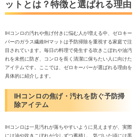
IHコンロの焦げ・汚れを防ぐ予防掃除アイ
ットとは？特徴と選ばれる理由
テム
ガラス繊維素材のメリット（耐熱性・薄
型・熱伝導）
IHコンロの汚れや焦げ付きに悩む人が増える中、ゼロキー
ゼロキーパーシリーズの特徴と他製品との
パーのガラス繊維IHマットは予防掃除を重視する家庭で注
違い
目されています。毎日の料理で発生する吹きこぼれや油汚
IHマットは必要？敷くべき理由と使わない場合
れを未然に防ぎ、コンロを長く清潔に保ちたい人に向けた
のリスク
アイテムです。ここでは、ゼロキーパーが選ばれる理由を
IHガラス面に汚れが蓄積する原因
具体的に紹介します。
焦げ付き・黒ずみが起きると落としにくい
理由
IHコンロの焦げ・汚れを防ぐ予防掃
IHマットを使うことで得られる効果
除アイテム
ゼロキーパー ガラス繊維 IHマットのメリット・
デメリット
IHコンロは一見汚れが落ちやすいように見えますが、実際
メリット：熱伝導を妨げない極薄設計
には油や吹きこぼれが少しずつ蓄積し、気づいた頃には黒