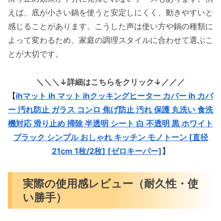
えば、底が小さい鍋を使うと安定しにくく、動きやすいと
感じることがあります。こうした声は使い方や鍋の種類に
よって変わるため、家庭の調理スタイルに合わせて選ぶこ
とが大切です。
＼＼＼↓詳細はこちらをクリック↓／／／
【
ihマット ih マット ihクッキングヒーター カバー ih カバ
ー 汚れ防止 ガラス コンロ 焦げ防止 汚れ 保護 丸洗い 食洗
機対応 滑り止め 掃除 半透明 シート 白 不透明 黒 ホワイト
ブラック シンプル おしゃれ キッチン モノトーン [直径
21cm 1枚/2枚] [ゼロキーパー]
】
実際の使用感レビュー（耐久性・使
い勝手）