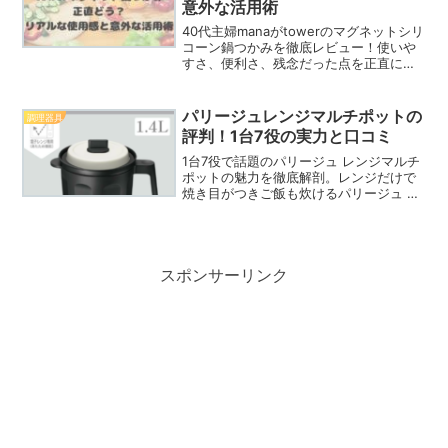
意外な活用術
40代主婦manaがtowerのマグネットシリ
コーン鍋つかみを徹底レビュー！使いや
すさ、便利さ、残念だった点を正直に語
ります。キッチンでの「台所会計学」を
実践したいあなたへ。
パリージュレンジマルチポットの
調理器具
評判！1台7役の実力と口コミ
1台7役で話題のパリージュ レンジマルチ
ポットの魅力を徹底解剖。レンジだけで
焼き目がつきご飯も炊けるパリージュ レ
ンジマルチポットの本当の口コミや活用
法を紹介します。食洗機対応や時短効果
などのメリットから、購入前に知るべき
注意点まで、後悔しないための情報を全
網羅しました。
スポンサーリンク