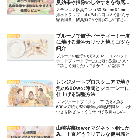
臭効果や掃除のしやすさを徹底レ
ビュー
ステンレス防臭ワン φ89.5mm×64mm
排水トラップ LuLuPaLの口コミや評判を
徹底調査。防臭効果や掃除のしやすさ、
メリット・デメリット、特徴を詳しく解
説します。購入前に知っておきたい使用
感や満足度も紹介しています。
ブルーノで餃子パーティー！一度
調理器具
に焼ける量やカリッと焼くコツを
紹介
ブルーノの餃子の焼き方や、コンパクト
ホットプレートで一度に焼ける量につい
て詳しく知りたいですか？この記事で
は、ブルーノで餃子をカリッとジューシ
ーに仕上げる温度調節のコツや、失敗し
ない羽根つきレシピを私の実体験を交え
レンジメートプロスクエアで焼き
調理器具
てご紹介します。
魚の600wの時間とジューシーに
仕上げる調整方法
レンジメートプロスクエアで焼き魚を
600wで焼く際の最適な加熱時間や、パサ
つきを防ぎふっくら仕上げる裏返しのタ
イミングを徹底解説。鮭や鯖など魚種別
の時間目安から、デメリットをカバーし
て失敗なく美味しく焼くコツまで紹介し
山崎実業towerマグネット鍋つか
調理器具
ます。手軽に美味しい焼き魚を楽しみた
み、正直どう？リアルな使用感と
い方は必見です。