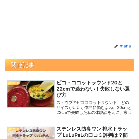
mana
関連記事
ピコ・ココットラウンド20と
調理器具
22cmで迷わない！失敗しない選
び方
ストウブのピコココットラウンド、どの
サイズがいいか本当に悩むよね。20cmと
22cmで失敗した私の体験談を元に、家族
構成別のベストサイズを徹底解説。これ
であなたも毎日料理が楽しくなるはず！
ステンレス防臭ワン 排水トラッ
調理器具
プ LuLuPaLの口コミ評判は？防