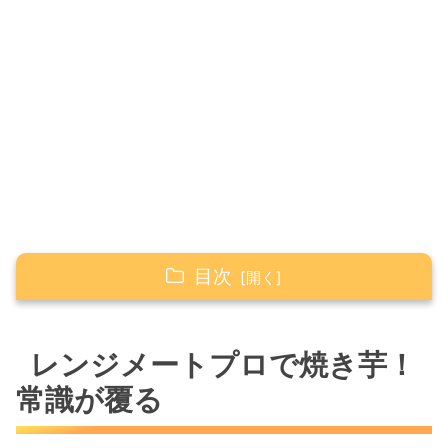
目次
レンジメートプロで焼き芋！常識が覆る
レンジメートプロで焼き芋！
レンジメートプロでトロットロ焼き芋を作る私
常識が覆る
の「秘密の準備」
レンジメートプロで焼き芋は電気代も浮く