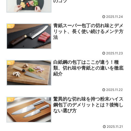
のコツ
2025.11.24
青紙スーパー包丁の切れ味とデメ
包丁
リット、長く使い続けるメンテ方
法
2025.11.23
白紙鋼の包丁はここが違う！種
包丁
類、切れ味や青紙との違いを徹底
紹介
2025.11.22
驚異的な切れ味を持つ粉末ハイス
包丁
鋼包丁のデメリットとは？後悔し
ない選び方
2025.11.21