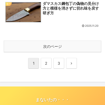
ダマスカス鋼包丁の偽物の見分け
包丁
方と模様を消さずに切れ味を戻す
研ぎ方
2025.11.20
次のページ
次
1
2
3
へ
まないたの・・・