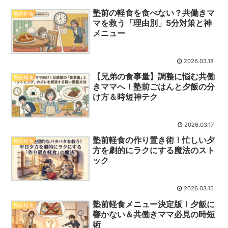
塾前の軽食を食べない？共働きマ
塾前軽食
マを救う「理由別」5分対策と神
メニュー
2026.03.18
【兄弟の食事量】調整に悩む共働
塾前軽食
きママへ！塾前ごはんと夕飯の分
け方＆時短神テク
2026.03.17
塾前軽食の作り置き術！忙しい夕
塾前軽食
方を劇的にラクにする魔法のスト
ック
2026.03.15
塾前軽食メニュー決定版！夕飯に
塾前軽食
響かない＆共働きママ必見の時短
術