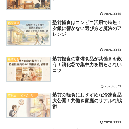
2026.03.14
塾前軽食はコンビニ活用で時短！
塾前軽食
夕飯に響かない選び方と魔法のア
レンジ
2026.03.13
塾前軽食の常備食品が共働きを救
塾前軽食
う！消化◎で集中力を切らさない
コツ
2026.03.11
塾前の軽食におすすめな冷凍食品
市販品・コンビニ活用の塾前軽食
大公開！共働き家庭のリアルな戦
術
2026.03.10