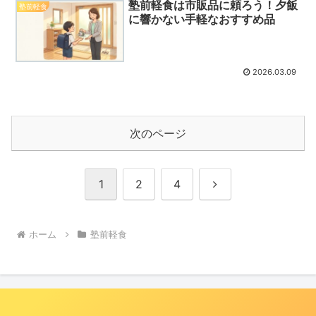
塾前軽食は市販品に頼ろう！夕飯
塾前軽食
に響かない手軽なおすすめ品
2026.03.09
次のページ
次
1
2
4
へ
ホーム
塾前軽食