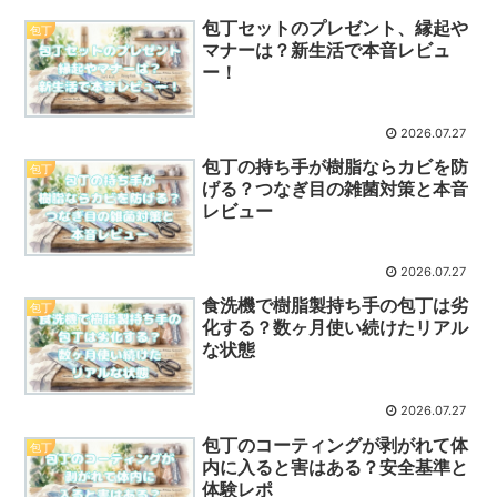
包丁セットのプレゼント、縁起や
包丁
マナーは？新生活で本音レビュ
ー！
2026.07.27
包丁の持ち手が樹脂ならカビを防
包丁
げる？つなぎ目の雑菌対策と本音
レビュー
2026.07.27
食洗機で樹脂製持ち手の包丁は劣
包丁
化する？数ヶ月使い続けたリアル
な状態
2026.07.27
包丁のコーティングが剥がれて体
包丁
内に入ると害はある？安全基準と
体験レポ