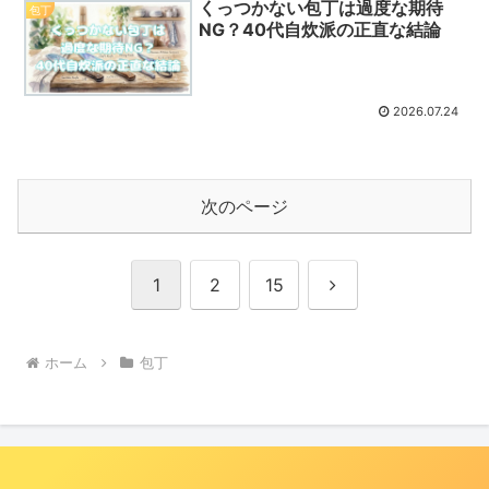
くっつかない包丁は過度な期待
包丁
NG？40代自炊派の正直な結論
2026.07.24
次のページ
次
1
2
15
へ
ホーム
包丁