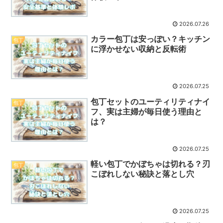
2026.07.26
カラー包丁は安っぽい？キッチン
包丁
に浮かせない収納と反転術
2026.07.25
包丁セットのユーティリティナイ
包丁
フ、実は主婦が毎日使う理由と
は？
2026.07.25
軽い包丁でかぼちゃは切れる？刃
包丁
こぼれしない秘訣と落とし穴
2026.07.25