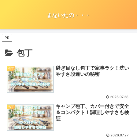
まないたの・・・
PR
包丁
継ぎ目なし包丁で家事ラク！洗い
包丁
やすさ段違いの秘密
2026.07.28
キャンプ包丁、カバー付きで安全
包丁
＆コンパクト！調理しやすさも検
証
2026.07.27