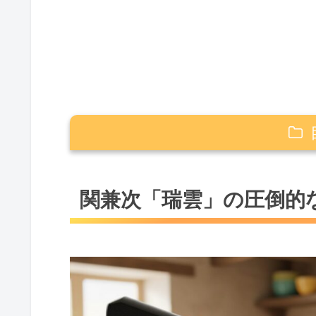
関兼次「瑞雲」の圧倒的な切れ味と
関兼次「瑞雲」の圧倒的
瑞雲の評判と口コミを徹底分析
スーパーゴールド2が実現する
美しいダマスカス模様とデザイ
三徳や牛刀など種類の選び方
筋引やペティナイフの使い勝手