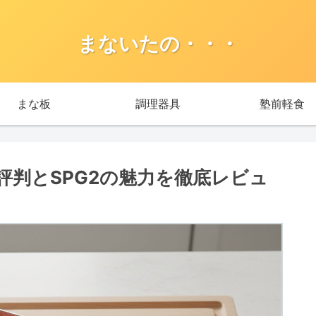
まないたの・・・
まな板
調理器具
塾前軽食
評判とSPG2の魅力を徹底レビュ