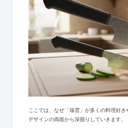
ふるさと納税の返礼品としても
関兼次「瑞雲」を長く愛用するコツ
瑞雲の正しい研ぎ方とメンテナ
刃こぼれや欠けを防ぐ使用上の
正規販売店での価格と購入方法
贈り物に最適な桐箱入りの仕様
一生モノとして使える耐久性の
関兼次「瑞雲」で料理を極めよ
ここでは、なぜ「瑞雲」が多くの料理好き
デザインの両面から深掘りしていきます。