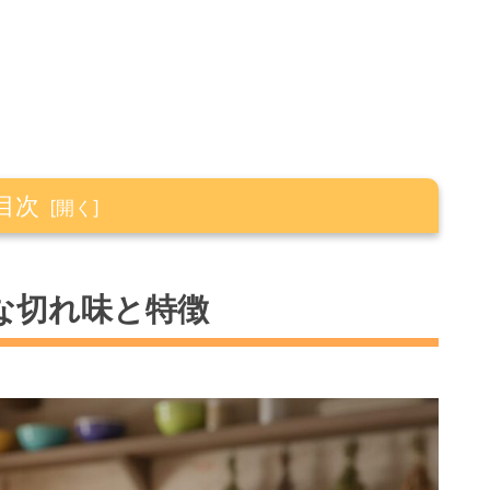
目次
特徴
な切れ味と特徴
硬度
ン