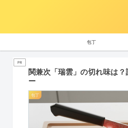
包丁
PR
関兼次「瑞雲」の切れ味は？
ー
包丁