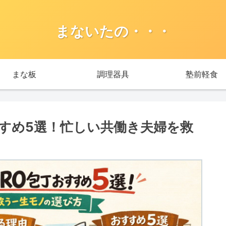
まないたの・・・
まな板
調理器具
塾前軽食
丁おすすめ5選！忙しい共働き夫婦を救