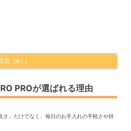
目次
が選ばれる理由
IRO PROが選ばれる理由
すすめ5選（厳選モデル）
331
良さ」だけでなく、毎日のお手入れの手軽さや持
U-895