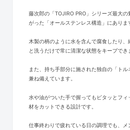
4. 藤次郎 ダマスカス三徳包丁 F-
5. TOJIRO PRO ニッケルダマス
藤次郎の「TOJIRO PRO」シリーズ最
がった「オールステンレス構造」にありま
自分にぴったりの藤次郎 TOJIRO 
一生モノとして長く愛用するための
木製の柄のように水を含んで腐食したり、
と洗うだけで常に清潔な状態をキープでき
購入前に解決！藤次郎 TOJIRO P
食洗機に入れて洗っても大丈夫
また、持ち手部分に施された独自の「トル
左利きですが、そのまま使えま
兼ね備えています。
まとめ
水や油がついた手で握ってもピタッとフィ
材をカットできる設計です。
仕事終わりで疲れている日の調理でも、メ