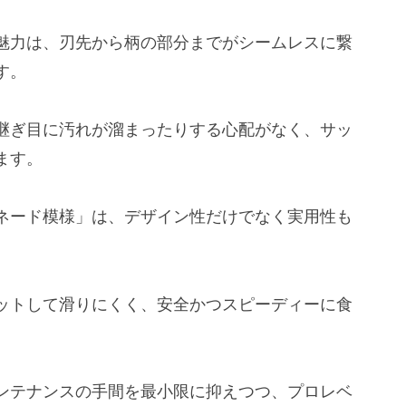
659
カス三徳 F-1036
大の魅力は、刃先から柄の部分までがシームレスに繋
す。
PRO包丁を見つける手順
注意点
継ぎ目に汚れが溜まったりする心配がなく、サッ
ます。
ROのよくある質問
ですか？
ネード模様」は、デザイン性だけでなく実用性も
すか？
ットして滑りにくく、安全かつスピーディーに食
ンテナンスの手間を最小限に抑えつつ、プロレベ