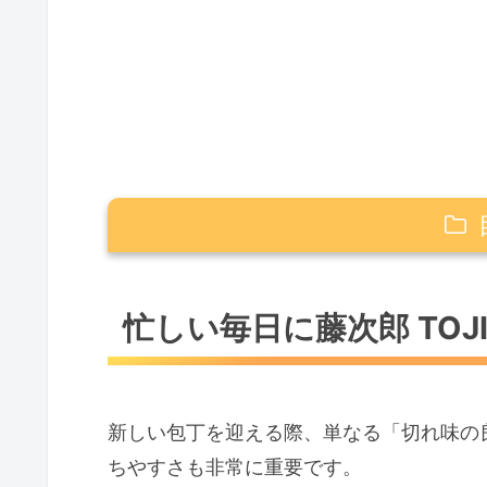
忙しい毎日に藤次郎 TOJIRO PRO
忙しい毎日に藤次郎 TOJ
藤次郎 TOJIRO PRO三徳包丁お
1. 藤次郎 ダマスカス三徳包丁 F-
2. TOJIRO PRO 三徳包丁 VG10
新しい包丁を迎える際、単なる「切れ味の
3. 藤寅作 オールステンレス三徳 F
ちやすさも非常に重要です。