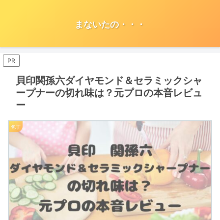
まないたの・・・
PR
貝印関孫六ダイヤモンド＆セラミックシャ
ープナーの切れ味は？元プロの本音レビュ
ー
包丁