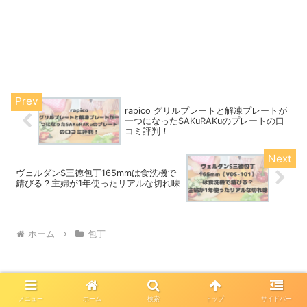
rapico グリルプレートと解凍プレートが
一つになったSAKuRAKuのプレートの口
コミ評判！
ヴェルダンS三徳包丁165mmは食洗機で
錆びる？主婦が1年使ったリアルな切れ味
ホーム
包丁
メニュー
ホーム
検索
トップ
サイドバー