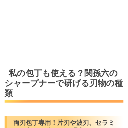
私の包丁も使える？関孫六の
シャープナーで研げる刃物の種
類
両刃包丁専用！片刃や波刃、セラミ