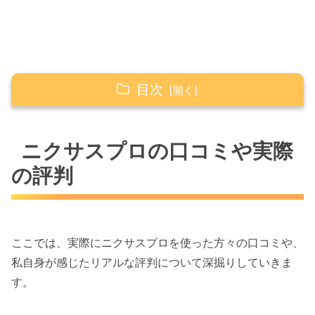
目次
ニクサスプロの口コミや実際の評判
ニクサスプロの口コミや実際
ニクサスプロの使い方と驚くべきお肉の柔
らかさ
の評判
ニクサスプロの悪い評判やデメリットの真
相
ニクサスプロの効果を高めるレシピや活用
ここでは、実際にニクサスプロを使った方々の口コミや、
法
私自身が感じたリアルな評判について深掘りしていきま
ニクサスプロの類似品との違いや選び方
す。
ニクサスプロは効果なし？失敗しないコツ