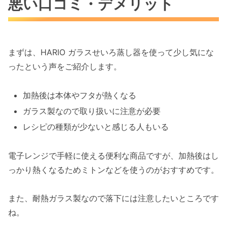
悪い口コミ・デメリット
HARIO ガラスせいろ蒸し器の良い口コミ・評判
電子レンジで手軽に蒸し料理が楽しめる
お手入れしやすく清潔に使える
2品同時調理で時短につながる
まずは、HARIO ガラスせいろ蒸し器を使って少し気にな
ガラス製だから調理状況が見やすい
ったという声をご紹介します。
HARIO ガラスせいろ蒸し器の機能や特徴・ポイ
加熱後は本体やフタが熱くなる
ント
ガラス製なので取り扱いに注意が必要
耐熱ガラスを採用した透明設計
レシピの種類が少ないと感じる人もいる
電子レンジ専用の簡単調理
上下2段構造で同時調理可能
電子レンジで手軽に使える便利な商品ですが、加熱後はし
色移りや匂い移りを抑えやすい設計
っかり熱くなるためミトンなどを使うのがおすすめです。
HARIO ガラスせいろ蒸し器の口コミ評判まとめ
また、耐熱ガラス製なので落下には注意したいところです
ね。