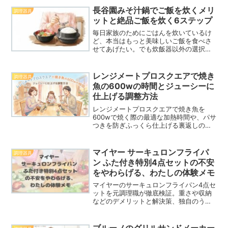
まで網羅し、忙しい毎日の食事作りを劇
長谷園みそ汁鍋でご飯を炊くメリ
調理器具
的に楽にする方法をお届け。
ットと絶品ご飯を炊く6ステップ
毎日家族のためにごはんを炊いているけ
ど、本当はもっと美味しいご飯を食べさ
せてあげたい。でも炊飯器以外の選択肢
って面倒そう…って思っていませんか？
私も以前はそうでした。でも大丈夫。こ
の記事を読めば、長谷園のみそ汁鍋で、
レンジメートプロスクエアで焼き
調理器具
まるで料亭のようなふっく...
魚の600wの時間とジューシーに
仕上げる調整方法
レンジメートプロスクエアで焼き魚を
600wで焼く際の最適な加熱時間や、パサ
つきを防ぎふっくら仕上げる裏返しのタ
イミングを徹底解説。鮭や鯖など魚種別
の時間目安から、デメリットをカバーし
て失敗なく美味しく焼くコツまで紹介し
マイヤー サーキュロンフライパ
調理器具
ます。手軽に美味しい焼き魚を楽しみた
ン ふた付き特別4点セットの不安
い方は必見です。
をやわらげる、わたしの体験メモ
マイヤーのサーキュロンフライパン4点セ
ットを元調理職が徹底検証。重さや収納
などのデメリットと解決策、独自のうず
まき加工による光熱費や食材ロスの削減
効果、長期的なコスパまで本音で解説し
ます。賢い投資で毎日の料理と家計を快
ブルーノのグリルサンドメーカー