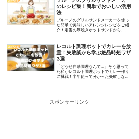
調理器具
適にしましょう。
のレシピ集！簡単でおいしい活用
法
ブルーノのグリルサンドメーカーを使っ
た簡単で美味しいアレンジレシピをご紹
介！定番の厚焼きホットサンドから、グ
リルプレートを活用したジューシーなお
肉料理、ワッフルなどのおやつまで幅広
く解説します。ブルーノのグリルサンド
レコルト調理ポットでカレーを放
調理器具
メーカーで料理を楽しみましょう。
置！失敗談から学ぶ絶品時短ワザ
3選
「どうせ自動調理なんて…」そう思って
た私がレコルト調理ポットでカレー作り
に挑戦！半年使って分かった失敗しない
コツや、家族が「おかわり！」と叫ぶ絶
品カレーのズボラレシピを、元栄養士
manaが本音で語ります。もう鍋には戻れ
ません。
スポンサーリンク