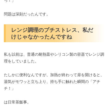
Q2: 焦げ付きや汚れは簡単に落ちる？
っ！」
食洗機は使える？
問題は深刻だったんです。
Q3: 魚を焼いたときの臭いが気になる
んだけど、大丈夫？
毎日の「熱っ！」ストレスを解消して、心
レンジ調理のプチストレス、私だ
と時間にゆとりを
けじゃなかったんですね
私も以前は、普通の耐熱皿やシリコン製の容器でレンジ調
理をしていました。
たしかに便利なんですが、加熱が終わって扉を開けると、
湯気がモワッと立ち上り、持ち手に触れた瞬間の「アチ
チ！」
は日常茶飯事。