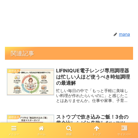
mana
関連記事
LIFINIQUE電子レンジ専用調理器
調理器具
は忙しい人ほど使うべき時短調理
の最適解
忙しい毎日の中で「もっと手軽に美味し
い料理が作れたらいいのに」と感じたこ
とはありませんか。仕事や家事、子育て
で時間に追われると、料理はどうしても
負担になりがちです。そんな悩みを解消
してくれるのが LIFINIQUE電子レンジ専
ストウブで炊き込みご飯！3合の
調理器具
用調理器。電子...
黄金比レシピと失敗しないコツ
ストウブの炊き込みご飯3合のレシピをお
メニュー
ホーム
検索
トップ
サイドバー
探しですか？この記事では、ストウブの