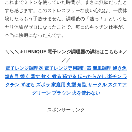
これまでミトンを使っていた時間が、まさに無駄だったと
すら感じます。このストレスフリーな使い心地は、一度体
験したらもう手放せません。調理後の「熱っ！」というヒ
ヤリ体験がゼロになったことで、毎日のキッチン仕事が、
本当に快適になったんです。
＼＼＼↓LIFINIQUE 電子レンジ調理器の詳細はこちら↓／
／／
電子レンジ調理器 電子レンジ専用調理器 簡単調理 焼き魚
焼き目 焼く 蒸す 炊く 煮る 茹でる ほったらかし 楽チン ラ
クチン ずぼら ズボラ 家庭用 丸型 角型 サークル スクエア
グリーン ブラウン 火を使わない
スポンサーリンク