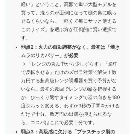
軽い」ということ。高額で重い大型モデルを
買って、洗うのが面倒になって棚の奥に眠ら
せるくらいなら、「軽くて毎日サッと使える
このサイズ」を選ぶ方が圧倒的に賢い選択で
す。
弱点2：火力の自動調整がなく、最初は「焼き
ムラのリカバリー」が必要
→ 「レンジの真ん中から少しずらす」「途中
で反転させる」だけのズボラ対策で解決！数
万円する超高級レンジ調理器を買う予算がな
いなら、最初の数回でレンジの癖を把握する
か、ひっくり返すタイミングで器の向きを180
度クルッと変える、わずか3秒の手間をかける
だけで十分。数万円の出費を抑えられるな
ら、コスパはこれで必要十分です。
弱点3：高級感に欠ける「プラスチック製の