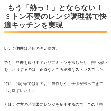
ジ調理器で快適キッチンを実現
もう「熱っ！」とならない！
レンジ調理のプチストレス、私だけじゃな
ミトン不要のレンジ調理器で快
かったんですね
適キッチンを実現
持ち手が熱くない！LIFINIQUE 電子レンジ
調理器を素手でサッと取り出せる秘密
プロが本音で語るLIFINIQUE 電子レンジ調理器
レンジ調理は時短の強い味方。
のメリット・デメリットと賢い使い方
正直レビュー！買ってよかった点と、ここ
でも、料理を取り出すたびにミトンを探したり、熱い思い
はちょっと…な本音
をしたりするのは、正直なところ結構なストレスでした。
LIFINIQUE 電子レンジ調理器があなたのキ
ッチンに合うか見極めるチェックリスト
特に、我が家では朝のお弁当作りや、子供が帰ってきて
よくある質問
「お腹すいた！」
Q1: レンジ調理器の持ち手が熱くなら
ないって本当に安全なの？
と騒ぐ夕方の時間帯にレンジを多用するので、この「熱