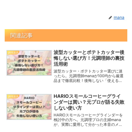
mana
関連記事
波型カッターとポテトカッター後
調理器具
悔しない選び方！元調理師の裏技
活用術
波型カッター・ポテトカッター選びに迷
ったら。元調理師manaが100均から厳選
品まで徹底比較！後悔しない「使える」
アイテムと、家族の食卓が楽しくなる裏
技活用レシピ、安全な使い方を伝授しま
す。
HARIOスモールコーヒーグライ
調理器具
ンダーは買い？元プロが語る失敗
しない使い方
HARIOスモールコーヒーグラインダーを
検討中の方へ。元調理プロの主婦mana
が、実際に愛用して分かった本音のメリ
ットと注意点をレビュー！初心者でも失