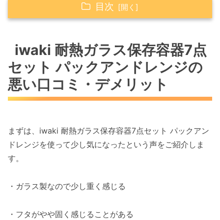
目次
iwaki 耐熱ガラス保存容器7点セット パックア
ンドレンジの悪い口コミ・デメリット
iwaki 耐熱ガラス保存容器7点
セット パックアンドレンジの
iwaki 耐熱ガラス保存容器7点セット パックア
ンドレンジの良い口コミ・評判
悪い口コミ・デメリット
におい移りしにくく清潔に使える
レンジやオーブン対応で調理がラク
食卓映えするシンプルなデザイン
まずは、iwaki 耐熱ガラス保存容器7点セット パックアン
作り置き管理がしやすい収納性
ドレンジを使って少し気になったという声をご紹介しま
す。
iwaki 耐熱ガラス保存容器7点セット パックア
ンドレンジの機能や特徴・ポイント
・ガラス製なので少し重く感じる
耐熱ガラス製で長く使える
フタを外せばオーブン調理可能
・フタがやや固く感じることがある