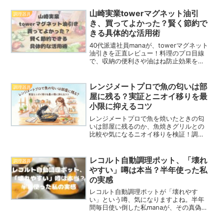
敗しないコツや、良い道具を長く使って
おうちコーヒーを賢く節約しながら楽し
山崎実業towerマグネット油引
調理器具
む方法をお伝えします。
き、買ってよかった？賢く節約で
きる具体的な活用術
40代派遣社員manaが、towerマグネット
油引きを正直レビュー！料理のプロ目線
で、収納の便利さや油はね防止効果を徹
底解説。日々の節約に繋がる使い方も紹
介します。
レンジメートプロで魚の匂いは部
調理器具
屋に残る？実証とニオイ移りを最
小限に抑えるコツ
レンジメートプロで魚を焼いたときの匂
いは部屋に残るのか、魚焼きグリルとの
比較や気になるニオイ移りを検証！調理
中の匂いを抑えるコツから、丸洗い時の
洗いやすさ、頑固な生臭さに効果的な重
曹・クエン酸のお手入れ方法まで詳しく
レコルト自動調理ポット、「壊れ
調理器具
解説します。マンションで部屋の匂いに
やすい」噂は本当？半年使った私
悩む方も必見です。
の実感
レコルト自動調理ポットが「壊れやす
い」という噂、気になりますよね。半年
間毎日使い倒した私manaが、その真偽と
長く使うためのコツを正直にお話ししま