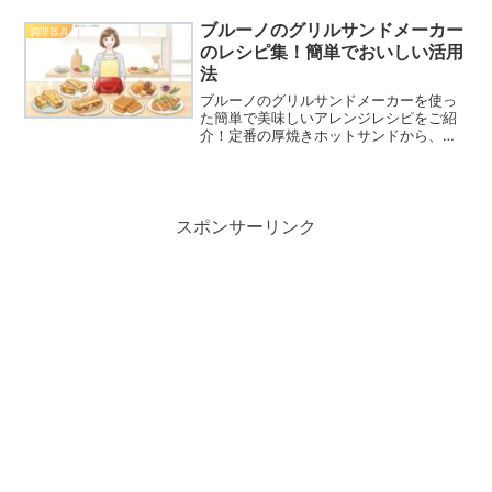
す。台所から始まる節約術で、賢く便利
に食卓を豊かにしませんか？
ブルーノのグリルサンドメーカー
調理器具
のレシピ集！簡単でおいしい活用
法
ブルーノのグリルサンドメーカーを使っ
た簡単で美味しいアレンジレシピをご紹
介！定番の厚焼きホットサンドから、グ
リルプレートを活用したジューシーなお
肉料理、ワッフルなどのおやつまで幅広
く解説します。ブルーノのグリルサンド
メーカーで料理を楽しみましょう。
スポンサーリンク