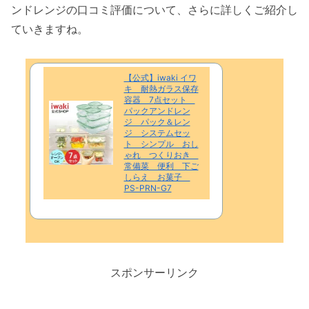
ンドレンジの口コミ評価について、さらに詳しくご紹介し
ていきますね。
【公式】iwaki イワ
キ 耐熱ガラス保存
容器 7点セット
パックアンドレン
ジ パック＆レン
ジ システムセッ
ト シンプル おし
ゃれ つくりおき
常備菜 便利 下ご
しらえ お菓子
PS-PRN-G7
スポンサーリンク