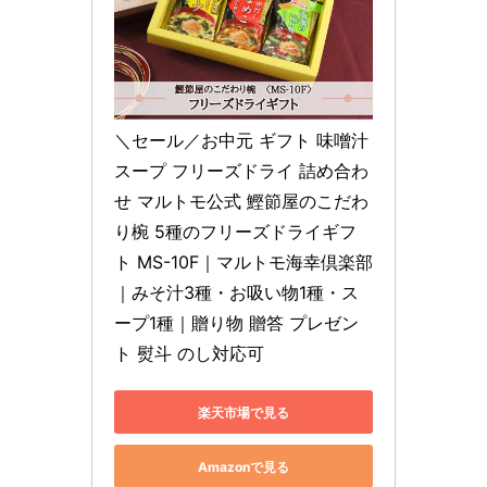
＼セール／お中元 ギフト 味噌汁 
スープ フリーズドライ 詰め合わ
せ マルトモ公式 鰹節屋のこだわ
り椀 5種のフリーズドライギフ
ト MS-10F｜マルトモ海幸倶楽部
｜みそ汁3種・お吸い物1種・ス
ープ1種｜贈り物 贈答 プレゼン
ト 熨斗 のし対応可
楽天市場で見る
Amazonで見る