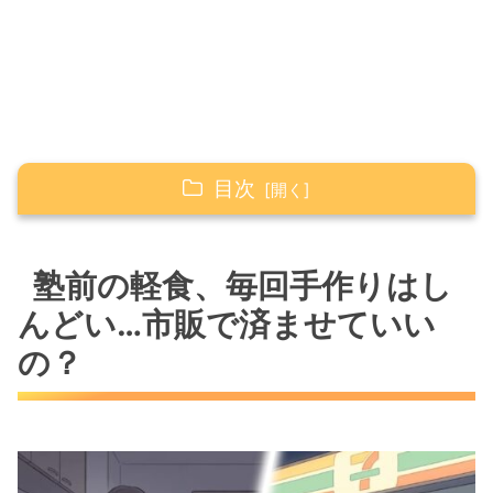
目次
塾前の軽食、毎回手作りはしんどい…市販で済
ませていいの？
塾前の軽食、毎回手作りはし
市販の軽食に頼るべき「3つの判断基準」
んどい…市販で済ませていい
罪悪感は不要！市販品を賢く活用するメリ
の？
ット
スーパー・コンビニで買える！おすすめの塾前
軽食
腹持ち抜群！主食系（おにぎり・パンな