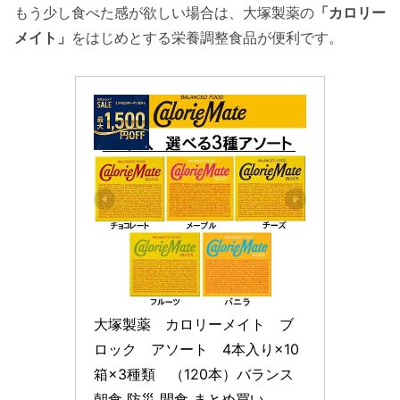
もう少し食べた感が欲しい場合は、大塚製薬の
「カロリー
メイト」
をはじめとする栄養調整食品が便利です。
大塚製薬　カロリーメイト　ブ
ロック　アソート　4本入り×10
箱×3種類　（120本）バランス 
朝食 防災 間食 まとめ買い