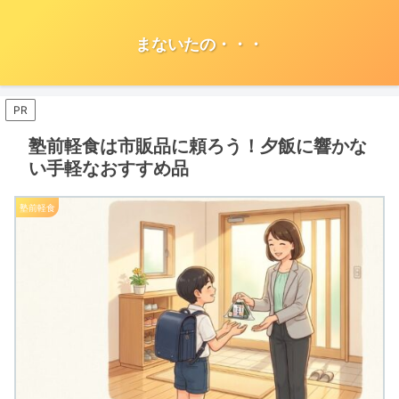
まないたの・・・
PR
塾前軽食は市販品に頼ろう！夕飯に響かな
い手軽なおすすめ品
塾前軽食