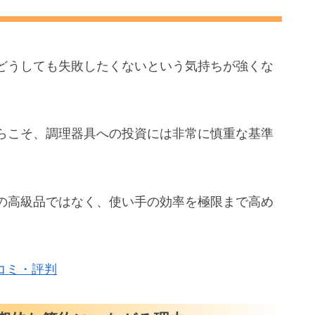
の使い分け方法
な食材と調理シーン
どうしても失敗したくないという気持ちが強くな
フナイフが力を発揮する場面
入前に知りたい注意点
らこそ、調理器具への投資には非常に慎重な基準
味が生む価値
々のお手入れ方法
に関するよくある疑問
の高級品ではなく、使い手の効率を極限まで高め
ャープナーは？
ビ対策が必要？
コミ・評判
イフブロックは置ける？
料理と確かな家計を手に入れる