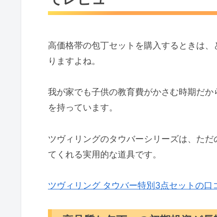
三徳包丁とコンパクトシェフナイフ
万能に活躍する三徳包丁が得意
高価格帯の包丁セットを購入するときは、
手元が安定するコンパクトシェ
りますよね。
実際に使ってわかったメリットと購
我が家でも子供の教育費がかさむ時期だか
食材の断面が変わるほどの切れ
を持っています。
ナイフブロックの置き場所と日
ツヴィリングのタウバー3点セット
ツヴィリングのタウバーシリーズは、ただ
Q1.包丁研ぎの頻度や適したシ
てくれる実用的な道具です。
Q2.木枠のナイフブロックはカ
ツヴィリング タウバー特別3点セットの口
Q3.賃貸の狭いキッチンでもナ
一生モノの相棒と出会って美味しい