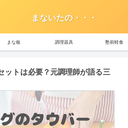
まないたの・・・
まな板
調理器具
塾前軽食
セットは必要？元調理師が語る三