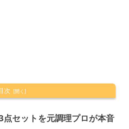
目次
を元調理プロが本音でレビュー
3点セットを元調理プロが本音
期的な節約につながる理由
容とそれぞれの特徴