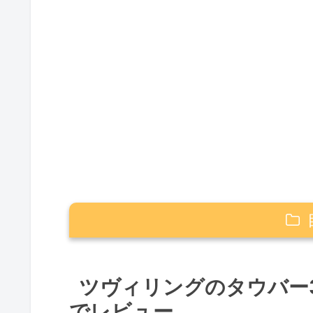
ツヴィリングのタウバー3点セット
ツヴィリングのタウバー
高品質な包丁への初期投資が長
でレビュー
タウバー3点セットのセット内