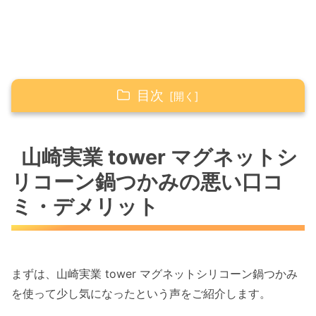
目次
山崎実業 tower マグネットシリコーン鍋つかみ
の悪い口コミ・デメリット
山崎実業 tower マグネットシ
リコーン鍋つかみの悪い口コ
山崎実業 tower マグネットシリコーン鍋つかみ
の良い口コミ・評判
ミ・デメリット
マグネット収納の便利さが好評
お手入れのしやすさに満足する声が多い
しっかりした断熱性が安心感につながって
まずは、山崎実業 tower マグネットシリコーン鍋つかみ
いる
を使って少し気になったという声をご紹介します。
シンプルでおしゃれなデザインが人気