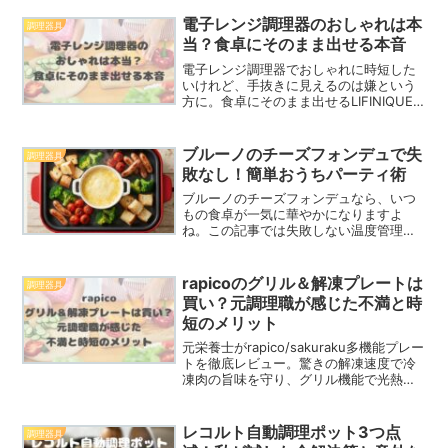
肉料理、ワッフルなどのおやつまで幅広
く解説します。ブルーノのグリルサンド
電子レンジ調理器のおしゃれは本
調理器具
メーカーで料理を楽しみましょう。
当？食卓にそのまま出せる本音
電子レンジ調理器でおしゃれに時短した
いけれど、手抜きに見えるのは嫌という
方に。食卓にそのまま出せるLIFINIQUE
(DRC-V)の実力を正直にレビュー。デザ
イン性から使い勝手、向いている人・向
かない人を解説します。
ブルーノのチーズフォンデュで失
調理器具
敗なし！簡単おうちパーティ術
ブルーノのチーズフォンデュなら、いつ
もの食卓が一気に華やかになりますよ
ね。この記事では失敗しない温度管理や
おすすめ具材など、ブルーノのチーズフ
ォンデュを最高に楽しむコツを余すこと
なく紹介します。
rapicoのグリル＆解凍プレートは
調理器具
買い？元調理職が感じた不満と時
短のメリット
元栄養士がrapico/sakuraku多機能プレー
トを徹底レビュー。驚きの解凍速度で冷
凍肉の旨味を守り、グリル機能で光熱費
も節約。1台2役で忙しい夕食準備を劇的
に効率化。賢いキッチン投資で豊かな食
卓へ。
レコルト自動調理ポット3つ点
調理器具