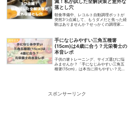
滅！私が試した全解決策と意外な
落とし穴
朝食準備中、レコルト自動調理ポットが
突然3つ点滅して、もうダメだと焦った経
験はありませんか？せっかくの調理家電
が使えなくて、時間も気持ちもどんよ
り…そんな困った状況、私も痛いほどよ
く分かります。この記事では、私が実際
手になじみやすい三角五種箸
調理器具
に「3つ点滅」に遭遇した...
(15cm)は4歳に合う？元栄養士の
本音レポ
子供の箸トレーニング、サイズ選びに悩
みませんか？「手になじみやすい三角五
種箸(15cm)」は本当に持ちやすい？元栄
養士の視点で、4歳児が使ったリアルなサ
イズ感と使いやすさを検証。長く使えて
家計に優しい、後悔しないお箸選びをご
提案します。
スポンサーリンク