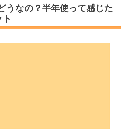
どうなの？半年使って感じた
きる？プロの目線で検証
ット
タンまな板の「正直な」デメリット
ンまな板で半年間使い倒してわかった真実
味へのリアルな影響
っとしたコツと選び方
と語る純チタンまな板の魅力
入れがラクすぎて感動
・色移りから解放された日々
資？「台所会計学」で考える賢い選び方
？長期的な視点でのコストパフォーマンス
に知っておきたい3つの疑問
りやすいって聞くけど本当？