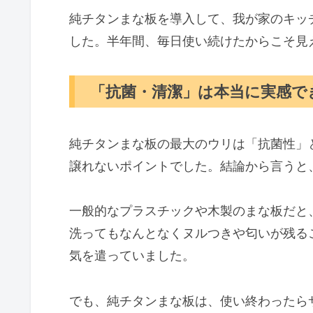
純チタンまな板を導入して、我が家のキッ
Q2: 色移りや臭い移りが
した。半年間、毎日使い続けたからこそ見
Q3: 買い替えの目安は？
まな板一つで、日々の料理と家計は
「抗菌・清潔」は本当に実感で
純チタンまな板の最大のウリは「抗菌性」
譲れないポイントでした。結論から言うと
一般的なプラスチックや木製のまな板だと
洗ってもなんとなくヌルつきや匂いが残る
気を遣っていました。
でも、純チタンまな板は、使い終わったら