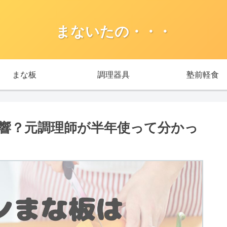
まないたの・・・
まな板
調理器具
塾前軽食
響？元調理師が半年使って分かっ