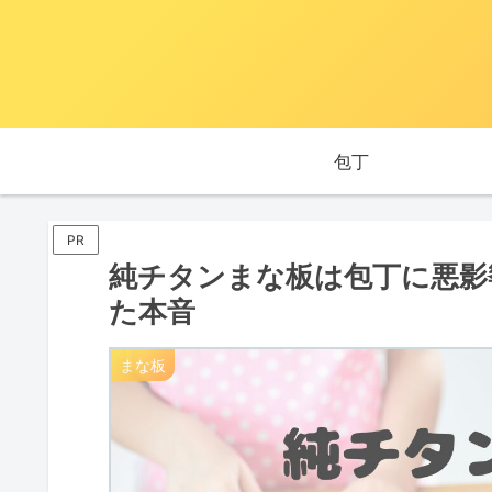
包丁
PR
純チタンまな板は包丁に悪影
た本音
まな板