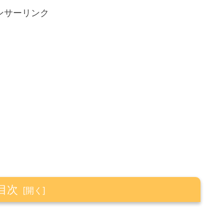
ンサーリンク
目次
半年使って感じた正直なメリットとデメリット