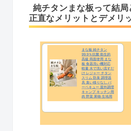
純チタンまな板って結局
「抗菌・清潔」は本当に実感で
正直なメリットとデメリ
想像と違った…私が感じた純チ
包丁への影響は？元調理師が純チタ
研ぎ直しの頻度は増えた？切れ
まな板 純チタン
包丁の刃を傷めないためのちょ
99.9％抗菌 衛生的
高級 両面使用 まな
板 食器洗い機対応
ズボラ主婦が「もう手放せない！」
軽量 水で洗い流すだ
け レジャー チタン
食洗機ガンガンOK！日々の手
スリム 防臭 調理器
具 臭い移りなし バ
キッチンの悩み解決！臭い移り
ーベキュー 屋外調理
キャンプ キッチン用
肉 野菜 果物 生地用
純チタンまな板、本当に価値ある投
価格以上のメリットはあるのか
後悔しないためのQ&A：購入前
Q1: 純チタンまな板は滑