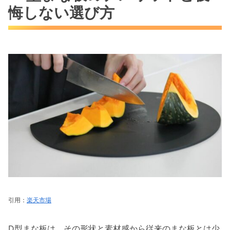
食洗機対応でも油断禁物な耐熱温度
悔しない選び方
食材が滑る原因と切りにくさの真実
色移りや油汚れが落ちにくい理由
柔らかい刃当たりは好みが分かれる
D型まな板のデメリットを解消する活用術
キッチンが狭いなら丸型よりD型が有利
傷や黒ずみを防ぐ正しい手入れ方法
安い類似品と高品質な正規品の違い
鍋敷き代用は厳禁！変形を防ぐ使い方
重さと安定性を確保する滑り止め対策
D型まな板のデメリットを知り賢く使う
引用：
楽天市場
D型まな板は、その形状と素材感から従来のまな板とは少