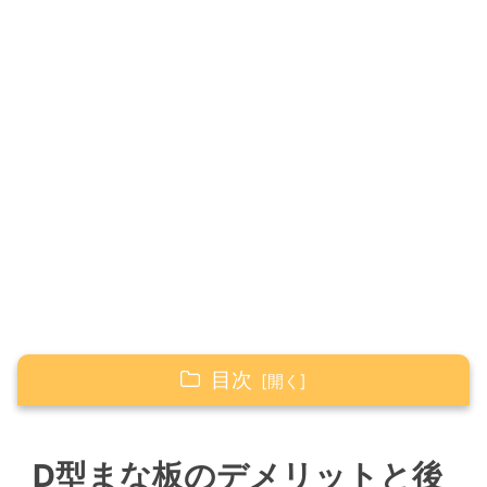
目次
D型まな板のデメリットと後悔しない選び方
D型まな板のデメリットと後
エラストマー素材は熱に弱く変形しやすい