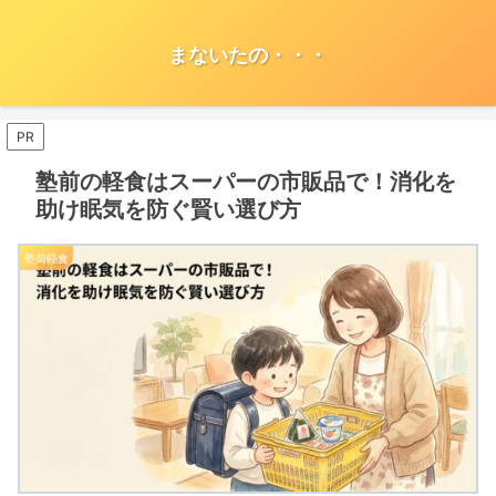
まないたの・・・
PR
塾前の軽食はスーパーの市販品で！消化を
助け眠気を防ぐ賢い選び方
塾前軽食