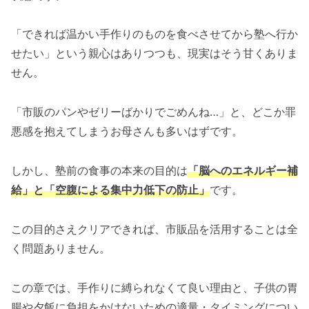
1. 「消化の良さ」を意識して授業への集中
をサポート
「できれば温かい手作りのものを食べさせてから塾へ行か
2. エネルギー源になる「糖質」を適度に取
せたい」という親心はありつつも、現実はそう甘くありま
り入れる
せん。
3. 帰宅後の「夕飯」とのバランスを考える
「市販のパンやゼリーばかりでごめんね…」と、どこか罪
よくある質問
悪感を抱えてしまうお母さんも多いはずです。
Q. 塾前に甘いお菓子（チョコレートなど）
だけを食べるのは避けたほうがいいです
しかし、塾前の食事の本来の目的は
「脳へのエネルギー補
か？
給」と「空腹による集中力低下の防止」
です。
Q. 毎日同じ市販品だと飽きてしまいます。
良い対策はありますか？
この目的さえクリアできれば、市販品を活用することは全
Q. 車や電車での移動中など、短い時間でも
く問題ありません。
食べやすいものは？
まとめ
この章では、手作りに縛られなくて良い理由と、子供の胃
腸や夕飯に負担をかけないための適量・タイミングについ