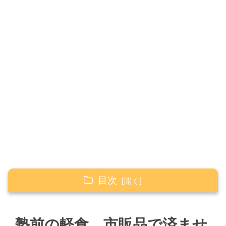
目次
塾前の軽食、市販品で済ませても大丈夫？共働
き家庭のリアルな悩み
塾前の軽食、市販品で済ませ