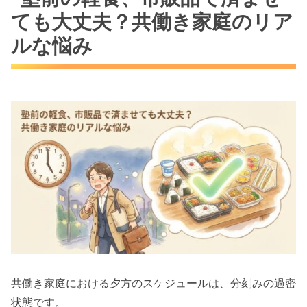
手作りじゃなくても大丈夫！市販品の賢い
ても大丈夫？共働き家庭のリア
活用法と子供の満足度
ルな悩み
夕飯に響かない「適量」と「タイミング」
の目安
【カテゴリ別】スーパーで買える！塾前におす
すめの市販軽食
【おにぎり・パン系】腹持ちが良くエネル
ギー補給にぴったり
【ヨーグルト・ゼリー系】時間がない時や
食欲がない日にも
【栄養補助・おやつ系】手軽に栄養を補え
る優秀アイテム
塾前の軽食を選ぶときの3つのポイント：失敗
共働き家庭における夕方のスケジュールは、分刻みの過密
しないコツ
状態です。