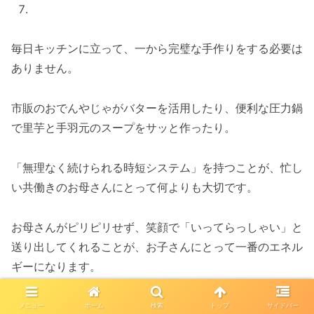
毎日キッチンに立って、一から完璧な手作りをする必要は
ありません。
市販のおでんやじゃがバターを活用したり、便利な圧力鍋
で里芋と手羽元のスープをサッと作ったり。
「無理なく続けられる時短システム」を持つことが、忙し
い共働きのお母さんにとって何よりも大切です。
お母さんがピリピリせず、笑顔で「いってらっしゃい」と
送り出してくれることが、お子さんにとって一番のエネル
ギーになります。
「今週は仕事が忙しすぎて献立を考える気力すらない…」
メニュー
ホーム
検索
トップ
サイドバー