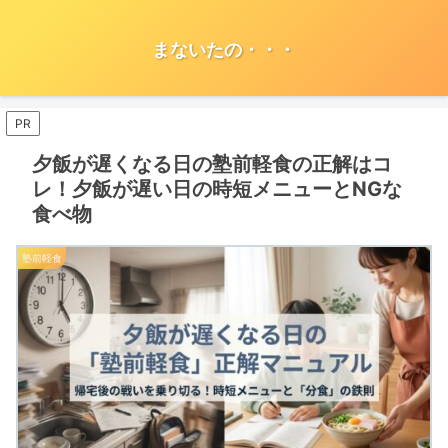
まないたの・・・
PR
夕飯が遅くなる日の塾前軽食の正解はコ
レ！夕飯が遅い日の時短メニューとNGな
食べ物
塾前軽食