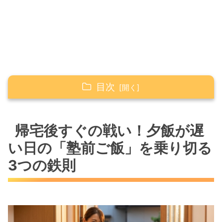
目次
帰宅後すぐの戦い！夕飯が遅い日の「塾前ご
飯」を乗り切る3つの鉄則
帰宅後すぐの戦い！夕飯が遅
胃に優しくエネルギーになる「糖質」を最
い日の「塾前ご飯」を乗り切る
優先に
3つの鉄則
帰宅後のドカ食いを防ぐ！「分食（ぶんし
ょく）」のすすめ
【タイムアタック別】共働きママを救う！焦ら
ない塾前メニュー