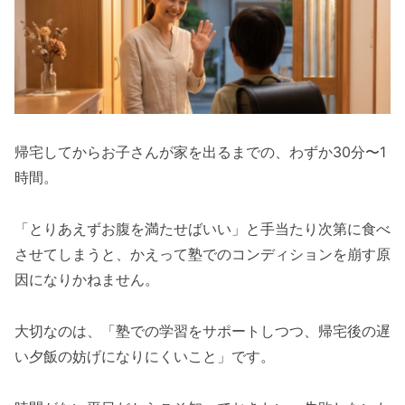
【帰宅後5分】市販のおでん・じゃがバタ
ーで速攻チャージ
【ほったらかし15分】電気圧力鍋で作る！
里芋と手羽元の和風スープ
要注意！塾での集中を途切れさせるNGなおや
帰宅してからお子さんが家を出るまでの、わずか30分〜1
つ・軽食
時間。
揚げ物や甘すぎるお菓子は睡魔の引き金に
なりやすい
「とりあえずお腹を満たせばいい」と手当たり次第に食べ
よくある質問
させてしまうと、かえって塾でのコンディションを崩す原
因になりかねません。
塾に行く何分前に食べさせるのがベストで
すか？
大切なのは、「塾での学習をサポートしつつ、帰宅後の遅
コンビニで買うなら、どんな商品を選ぶべ
い夕飯の妨げになりにくいこと」です。
きですか？
まとめ