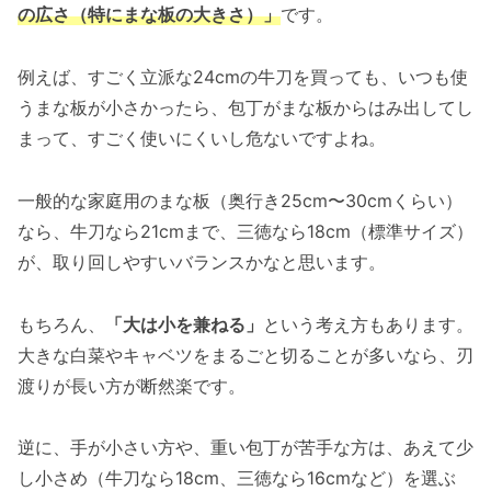
の広さ（特にまな板の大きさ）」
です。
例えば、すごく立派な24cmの牛刀を買っても、いつも使
うまな板が小さかったら、包丁がまな板からはみ出してし
まって、すごく使いにくいし危ないですよね。
一般的な家庭用のまな板（奥行き25cm〜30cmくらい）
なら、牛刀なら21cmまで、三徳なら18cm（標準サイズ）
が、取り回しやすいバランスかなと思います。
もちろん、
「大は小を兼ねる」
という考え方もあります。
大きな白菜やキャベツをまるごと切ることが多いなら、刃
渡りが長い方が断然楽です。
逆に、手が小さい方や、重い包丁が苦手な方は、あえて少
し小さめ（牛刀なら18cm、三徳なら16cmなど）を選ぶ