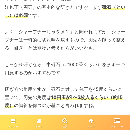
洋包丁（両刃）の基本的な研ぎ方ですが、まず
砥石（とい
し）は必須
です。
よく「シャープナーじゃダメ？」と聞かれますが、シャー
プナーは一時的に切れ味を戻すもので、刃先を削って整え
る「研ぎ」とは別物と考えた方がいいかも。
しっかり研ぐなら、中砥石（#1000番くらい）をまず一つ
用意するのがおすすめです。
研ぎ方の角度ですが、砥石に対して包丁を45度くらいに
置いて、刃先の角度は
10円玉が1〜2枚入るくらい（約15
度）
の傾斜を保つのが基本と言われますね。
この角度を保ったまま、砥石の上をスーッスーッと押した
メニュー
ホーム
検索
トップ
サイドバー
り引いたりして研いでいきます。