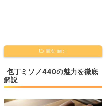
目次
包丁ミソノ440の魅力を徹底解説
包丁ミソノ440の魅力を徹底
ミソノ440シリーズの主な特徴
ユーザーの正直な評判と口コミ
解説
UX10との違いを比較
錆びやすい？ステンレス鋼の品質
プロが選ぶ理由と使い心地